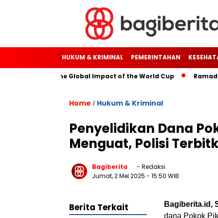
HUKUM & KRIMINAL
PEMERINTAHAN
KESEHAT
ough Soccer: The Global Impact of the World Cup
Ramadan: A
Home
Hukum & Kriminal
/
Penyelidikan Dana Po
Menguat, Polisi Terbi
Bagiberita
- Redaksi
Jumat, 2 Mei 2025
- 15:50 WIB
Bagiberita.id
Berita Terkait
dana Pokok Pi