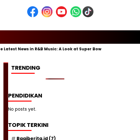
test News in R&B Music: A Look at Super Bowl Performances, New Al
TRENDING
PENDIDIKAN
No posts yet.
TOPIK TERKINI
Bagiberita.id
(7)