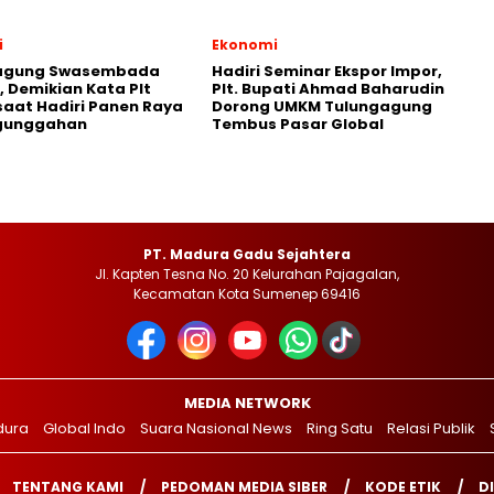
i
Ekonomi
agung Swasembada
Hadiri Seminar Ekspor Impor,
 Demikian Kata Plt
Plt. Bupati Ahmad Baharudin
saat Hadiri Panen Raya
Dorong UMKM Tulungagung
gunggahan
Tembus Pasar Global
PT. Madura Gadu Sejahtera
Jl. Kapten Tesna No. 20 Kelurahan Pajagalan,
Kecamatan Kota Sumenep 69416
MEDIA NETWORK
dura
Global Indo
Suara Nasional News
Ring Satu
Relasi Publik
TENTANG KAMI
PEDOMAN MEDIA SIBER
KODE ETIK
D