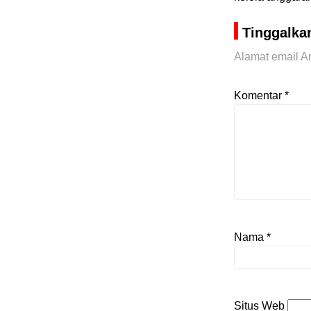
Tinggalka
Alamat email An
Komentar
*
Nama
*
Situs Web