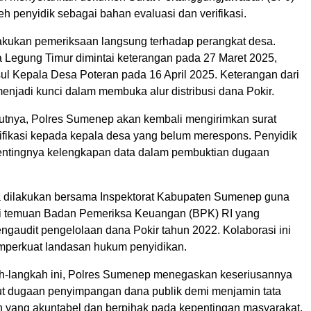
eh penyidik sebagai bahan evaluasi dan verifikasi.
elakukan pemeriksaan langsung terhadap perangkat desa.
a Legung Timur dimintai keterangan pada 27 Maret 2025,
ul Kepala Desa Poteran pada 16 April 2025. Keterangan dari
enjadi kunci dalam membuka alur distribusi dana Pokir.
utnya, Polres Sumenep akan kembali mengirimkan surat
rifikasi kepada kepala desa yang belum merespons. Penyidik
ntingnya kelengkapan data dalam pembuktian dugaan
a dilakukan bersama Inspektorat Kabupaten Sumenep guna
ti temuan Badan Pemeriksa Keuangan (BPK) RI yang
gaudit pengelolaan dana Pokir tahun 2022. Kolaborasi ini
perkuat landasan hukum penyidikan.
h-langkah ini, Polres Sumenep menegaskan keseriusannya
t dugaan penyimpangan dana publik demi menjamin tata
n yang akuntabel dan berpihak pada kepentingan masyarakat.