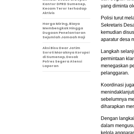
Kantor DPRD Sumenep,
yang diminta ol
Kecam Teror terhadap
Aktivis
Polisi turut m
Harga Miring, Biaya
Sekretaris Des
Membengkak Hingga
kemudian disus
Dugaan Penelantaran
Sejumlah Jamaah Haji
aparatur desa m
Aksi Bisu Dear Jatim
Langkah selanj
Soroti Maraknya Korupsi
di Sumenep, Desak
permintaan kla
Polres Segera Atensi
menegaskan pe
Laporan
pelanggaran.
Koordinasi jug
menindaklanju
sebelumnya men
diharapkan mem
Dengan langka
dalam mengusu
kelola anggara