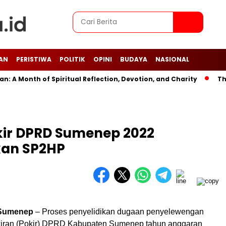
AN
PERISTIWA
POLITIK
OPINI
BUDAYA
NASIONAL
 Month of Spiritual Reflection, Devotion, and Charity
The La
kir DPRD Sumenep 2022
tkan SP2HP
, Sumenep
– Proses penyelidikan dugaan penyelewengan
kiran (Pokir) DPRD Kabupaten Sumenep tahun anggaran