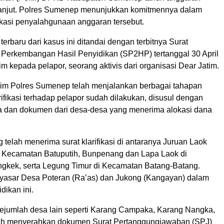
lanjut. Polres Sumenep menunjukkan komitmennya dalam
ikasi penyalahgunaan anggaran tersebut.
rbaru dari kasus ini ditandai dengan terbitnya Surat
Perkembangan Hasil Penyidikan (SP2HP) tertanggal 30 April
im kepada pelapor, seorang aktivis dari organisasi Dear Jatim.
krim Polres Sumenep telah menjalankan berbagai tahapan
arifikasi terhadap pelapor sudah dilakukan, disusul dengan
a dan dokumen dari desa-desa yang menerima alokasi dana
telah menerima surat klarifikasi di antaranya Juruan Laok
 Kecamatan Batuputih, Bunpenang dan Lapa Laok di
kek, serta Legung Timur di Kecamatan Batang-Batang.
nyasar Desa Poteran (Ra’as) dan Jukong (Kangayan) dalam
dikan ini.
 sejumlah desa lain seperti Karang Campaka, Karang Nangka,
lah menyerahkan dokumen Surat Pertanggungjawaban (SPJ)