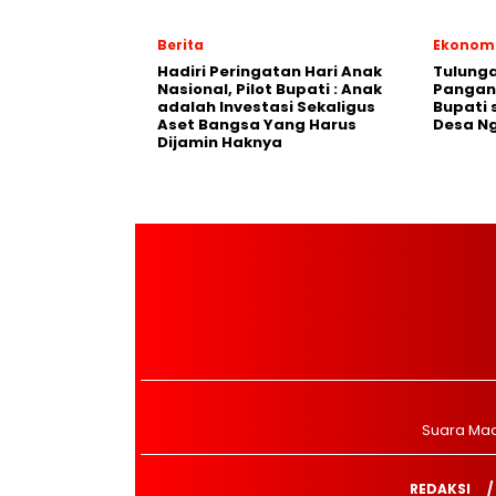
Berita
Ekonom
Hadiri Peringatan Hari Anak
Tulung
Nasional, Pilot Bupati : Anak
Pangan,
adalah Investasi Sekaligus
Bupati 
Aset Bangsa Yang Harus
Desa N
Dijamin Haknya
Suara Ma
REDAKSI