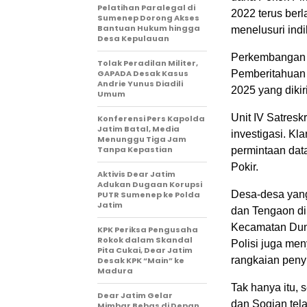
Pelatihan Paralegal di
2022 terus ber
Sumenep Dorong Akses
Bantuan Hukum hingga
menelusuri ind
Desa Kepulauan
Perkembangan te
Tolak Peradilan Militer,
GAPADA Desak Kasus
Pemberitahuan 
Andrie Yunus Diadili
2025 yang dikir
Umum
Unit IV Satres
Konferensi Pers Kapolda
Jatim Batal, Media
investigasi. Kl
Menunggu Tiga Jam
Tanpa Kepastian
permintaan dat
Pokir.
Aktivis Dear Jatim
Adukan Dugaan Korupsi
Desa-desa yang 
PUTR Sumenep ke Polda
Jatim
dan Tengaon di
Kecamatan Dung
KPK Periksa Pengusaha
Rokok dalam Skandal
Polisi juga me
Pita Cukai, Dear Jatim
rangkaian penyi
Desak KPK “Main” ke
Madura
Tak hanya itu,
Dear Jatim Gelar
dan Sogian te
Mimbar Bebas di Depan