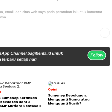
, email, dan situs web saya pada peramban ini untuk komentar
tnya.
sApp Channel bagiberita.id untuk
Follow
 terbaru setiap hari
Opini
a
Sumenep Kepulauan:
 Sumenep Kerahkan
Mengganti Nama atau
 Kekuatan Bantu
Mengganti Nasib?
KMP Mutiara Sentosa 2