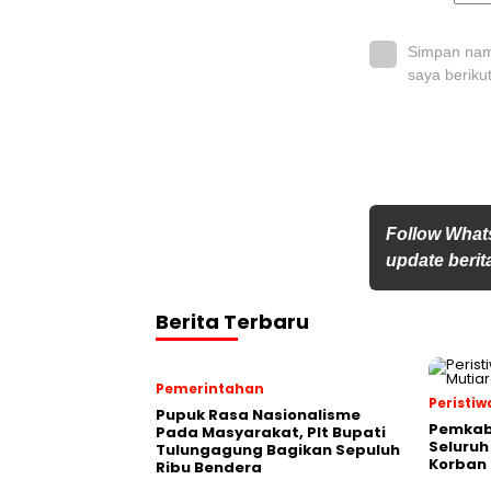
Simpan nama
saya beriku
Follow What
update berita
Berita Terbaru
Pemerintahan
Peristiw
Pupuk Rasa Nasionalisme
Pemkab
Pada Masyarakat, Plt Bupati
Seluruh
Tulungagung Bagikan Sepuluh
Korban 
Ribu Bendera