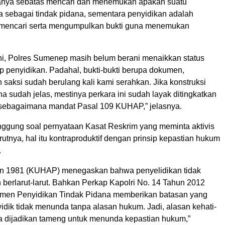
anya sebatas mencari dan menemukan apakah suatu
ga sebagai tindak pidana, sementara penyidikan adalah
 mencari serta mengumpulkan bukti guna menemukan
ni, Polres Sumenep masih belum berani menaikkan status
p penyidikan. Padahal, bukti-bukti berupa dokumen,
 saksi sudah berulang kali kami serahkan. Jika konstruksi
a sudah jelas, mestinya perkara ini sudah layak ditingkatkan
 sebagaimana mandat Pasal 109 KUHAP,” jelasnya.
inggung soal pernyataan Kasat Reskrim yang meminta aktivis
utnya, hal itu kontraproduktif dengan prinsip kepastian hukum
.
un 1981 (KUHAP) menegaskan bahwa penyelidikan tidak
 berlarut-larut. Bahkan Perkap Kapolri No. 14 Tahun 2012
emen Penyidikan Tindak Pidana memberikan batasan yang
idik tidak menunda tanpa alasan hukum. Jadi, alasan kehati-
isa dijadikan tameng untuk menunda kepastian hukum,”