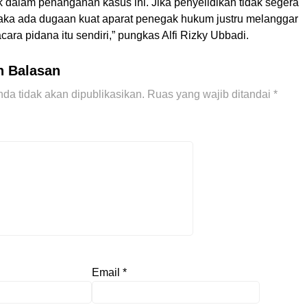
tik dalam penanganan kasus ini. Jika penyelidikan tidak segera
maka ada dugaan kuat aparat penegak hukum justru melanggar
cara pidana itu sendiri,” pungkas Alfi Rizky Ubbadi.
n Balasan
da tidak akan dipublikasikan.
Ruas yang wajib ditandai
*
Email
*