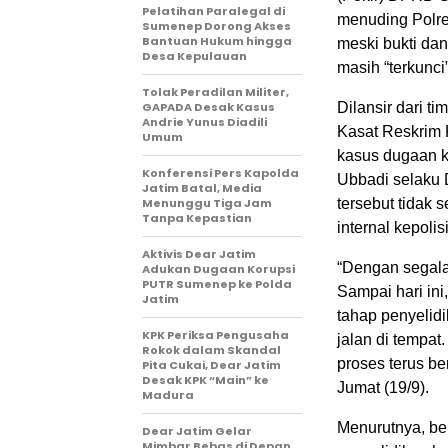
Pelatihan Paralegal di
menuding Polre
Sumenep Dorong Akses
Bantuan Hukum hingga
meski bukti dan
Desa Kepulauan
masih “terkunci
Tolak Peradilan Militer,
GAPADA Desak Kasus
Dilansir dari t
Andrie Yunus Diadili
Kasat Reskrim 
Umum
kasus dugaan k
Konferensi Pers Kapolda
Ubbadi selaku 
Jatim Batal, Media
Menunggu Tiga Jam
tersebut tidak
Tanpa Kepastian
internal kepolis
Aktivis Dear Jatim
“Dengan segala
Adukan Dugaan Korupsi
PUTR Sumenep ke Polda
Sampai hari in
Jatim
tahap penyelidi
KPK Periksa Pengusaha
jalan di tempa
Rokok dalam Skandal
proses terus be
Pita Cukai, Dear Jatim
Desak KPK “Main” ke
Jumat (19/9).
Madura
Menurutnya, be
Dear Jatim Gelar
Mimbar Bebas di Depan