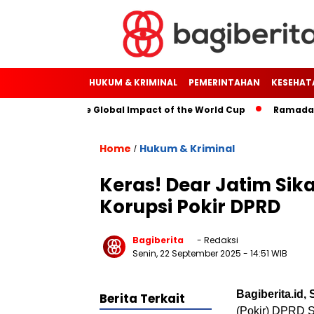
HUKUM & KRIMINAL
PEMERINTAHAN
KESEHAT
gh Soccer: The Global Impact of the World Cup
Ramadan: A M
Home
Hukum & Kriminal
/
Keras! Dear Jatim Si
Korupsi Pokir DPRD
Bagiberita
- Redaksi
Senin, 22 September 2025
- 14:51 WIB
Bagiberita.id
Berita Terkait
(Pokir) DPRD S