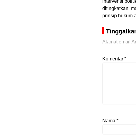
intervensi poli
ditingkatkan, 
prinsip hukum a
Tinggalka
Alamat email An
Komentar
*
Nama
*