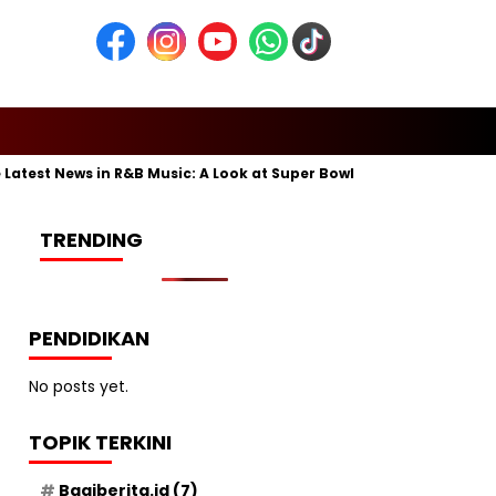
st News in R&B Music: A Look at Super Bowl Performances, New Alb
TRENDING
PENDIDIKAN
No posts yet.
TOPIK TERKINI
Bagiberita.id
(7)