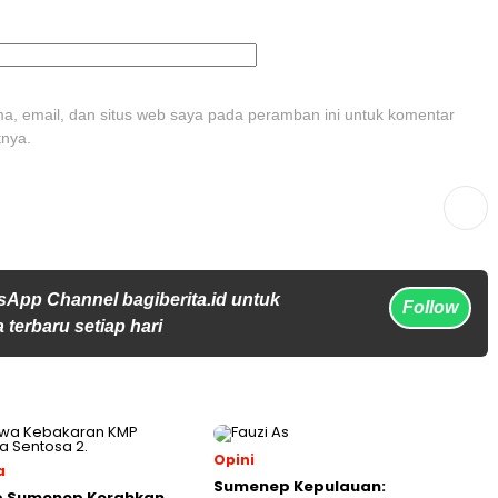
, email, dan situs web saya pada peramban ini untuk komentar
tnya.
sApp Channel bagiberita.id untuk
Follow
 terbaru setiap hari
Opini
a
Sumenep Kepulauan:
 Sumenep Kerahkan