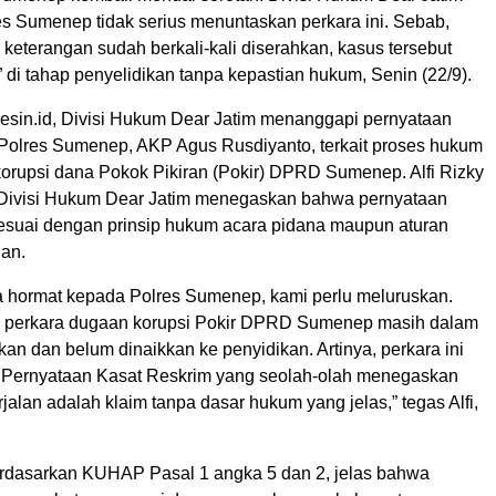
s Sumenep tidak serius menuntaskan perkara ini. Sebab,
 keterangan sudah berkali-kali diserahkan, kasus tersebut
” di tahap penyelidikan tanpa kepastian hukum, Senin (22/9).
imesin.id, Divisi Hukum Dear Jatim menanggapi pernyataan
Polres Sumenep, AKP Agus Rusdiyanto, terkait proses hukum
orupsi dana Pokok Pikiran (Pokir) DPRD Sumenep. Alfi Rizky
Divisi Hukum Dear Jatim menegaskan bahwa pernyataan
 sesuai dengan prinsip hukum acara pidana maupun aturan
ian.
 hormat kepada Polres Sumenep, kami perlu meluruskan.
i, perkara dugaan korupsi Pokir DPRD Sumenep masih dalam
kan dan belum dinaikkan ke penyidikan. Artinya, perkara ini
t. Pernyataan Kasat Reskrim yang seolah-olah menegaskan
rjalan adalah klaim tanpa dasar hukum yang jelas,” tegas Alfi,
rdasarkan KUHAP Pasal 1 angka 5 dan 2, jelas bahwa