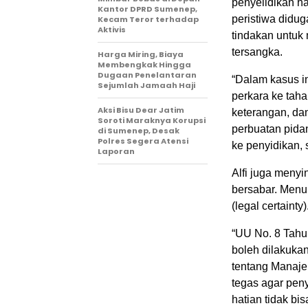
penyelidikan h
Kantor DPRD Sumenep,
peristiwa didu
Kecam Teror terhadap
Aktivis
tindakan untuk
tersangka.
Harga Miring, Biaya
Membengkak Hingga
Dugaan Penelantaran
“Dalam kasus i
Sejumlah Jamaah Haji
perkara ke taha
Aksi Bisu Dear Jatim
keterangan, dan
Soroti Maraknya Korupsi
perbuatan pidan
di Sumenep, Desak
Polres Segera Atensi
ke penyidikan,
Laporan
Alfi juga meny
bersabar. Menur
(legal certainty)
“UU No. 8 Tah
boleh dilakukan
tentang Manaj
tegas agar peny
hatian tidak b