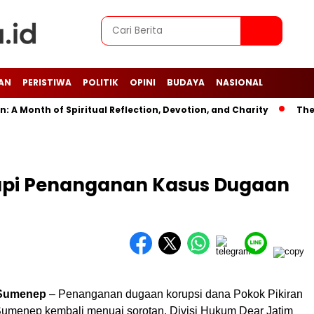
AN
PERISTIWA
POLITIK
OPINI
BUDAYA
NASIONAL
onth of Spiritual Reflection, Devotion, and Charity
The Late
kapi Penanganan Kasus Dugaan
, Sumenep
– Penanganan dugaan korupsi dana Pokok Pikiran
umenep kembali menuai sorotan. Divisi Hukum Dear Jatim