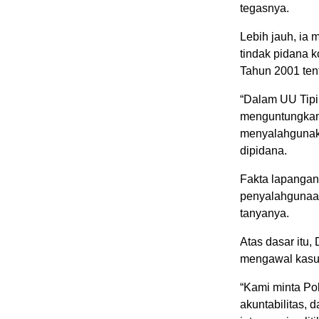
tegasnya.
Lebih jauh, ia
tindak pidana 
Tahun 2001 ten
“Dalam UU Tipik
menguntungkan d
menyalahgunak
dipidana.
Fakta lapangan
penyalahgunaan
tanyanya.
Atas dasar itu
mengawal kasus
“Kami minta Po
akuntabilitas,