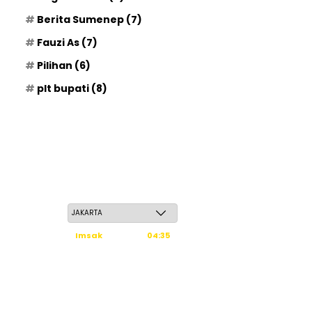
Berita Sumenep
(7)
Fauzi As
(7)
Pilihan
(6)
plt bupati
(8)
Kamis, 21 Safar 1448 H / 06 Agustus 2026
Imsak
04:35
Subuh
04:45
Dzuhur
12:02
Ashar
15:23