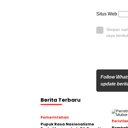
Situs Web
Simpan nama
saya beriku
Follow What
update berita
Berita Terbaru
Pemerintahan
Peristiw
Pupuk Rasa Nasionalisme
Pemkab