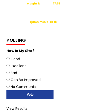
Maghrib
17:58
Isya
19:09
Waktu sholat berikutnya dalam:
1 jam 6 menit 1 detik
Sumber: Kemenag
POLLING
How Is My Site?
Good
Excellent
Bad
Can Be Improved
No Comments
View Results