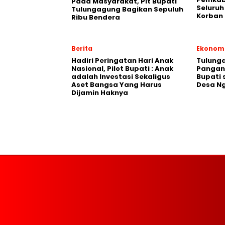
Pada Masyarakat, Plt Bupati
Seluruh
Tulungagung Bagikan Sepuluh
Korban 
Ribu Bendera
Berita
Ekonom
Hadiri Peringatan Hari Anak
Tulung
Nasional, Pilot Bupati : Anak
Pangan,
adalah Investasi Sekaligus
Bupati 
Aset Bangsa Yang Harus
Desa N
Dijamin Haknya