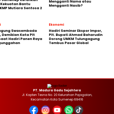
Mengganti Nama atau
 Kekuatan Bantu
Mengganti Nasib?
KMP Mutiara Sentosa 2
i
Ekonomi
agung Swasembada
Hadiri Seminar Ekspor Impor,
 Demikian Kata Plt
Plt. Bupati Ahmad Baharudin
saat Hadiri Panen Raya
Dorong UMKM Tulungagung
gunggahan
Tembus Pasar Global
PT. Madura Gadu Sejahtera
Jl. Kapten Tesna No. 20 Kelurahan Pajagalan,
Kecamatan Kota Sumenep 69416