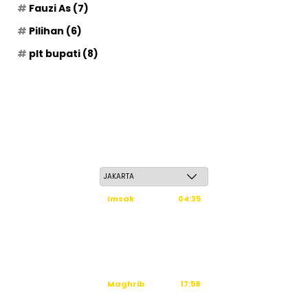
Fauzi As
(7)
Pilihan
(6)
plt bupati
(8)
Kamis, 21 Safar 1448 H / 06 Agustus 2026
Imsak
04:35
Subuh
04:45
Dzuhur
12:02
Ashar
15:23
Maghrib
17:58
Isya
19:09