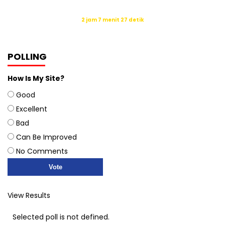
Waktu sholat berikutnya dalam:
2 jam 7 menit 26 detik
Sumber: Kemenag
POLLING
How Is My Site?
Good
Excellent
Bad
Can Be Improved
No Comments
View Results
Selected poll is not defined.