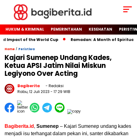
HUKUM & KRIMINAL
PEMERINTAHAN
KESEHATAN
PERISTI
 Impact of the World Cup
Ramadan: A Month of Spiritual Refl
/
Home
Peristiwa
Kajari Sumenep Undang Kades,
Ketua APSI Jatim Nilai Miskun
Legiyono Over Acting
Bagiberita
- Redaksi
Rabu, 12 Juli 2023
- 17:29 WIB
Bagiberita.id
,
Sumenep
– Kajari Sumenep undang kades
menjadi isu terhangat dalam pekan ini, santer dikabarkan