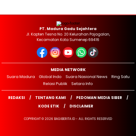
PT. Madura Gadu Sejahtera
Jl. Kapten Tesna No. 20 Kelurahan Pajagalan,
Kecamatan Kota Sumenep 69416
MEDIA NETWORK
Suara Madura
Global Indo
Suara Nasional News
Ring Satu
Relasi Publik
Setara Info
REDAKSI
TENTANG KAMI
PEDOMAN MEDIA SIBER
KODE ETIK
DISCLAIMER
COPYRIGHT © 2026 BAGIBERITA.ID - ALL RIGHTS RESERVED