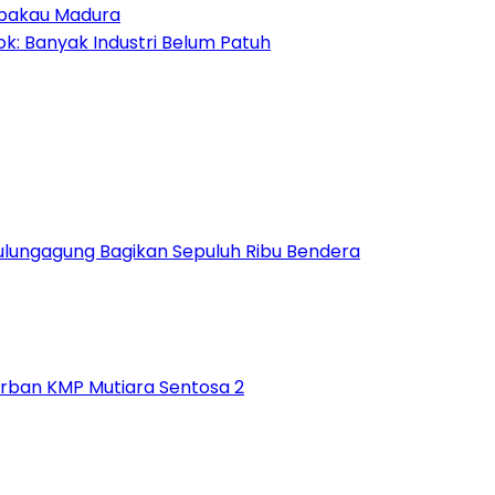
mbakau Madura
: Banyak Industri Belum Patuh
Tulungagung Bagikan Sepuluh Ribu Bendera
rban KMP Mutiara Sentosa 2