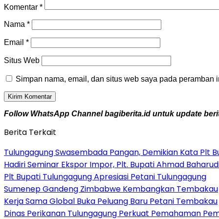
Komentar
*
Nama
*
Email
*
Situs Web
Simpan nama, email, dan situs web saya pada peramban in
Follow WhatsApp Channel bagiberita.id untuk update berit
Berita Terkait
Tulungagung Swasembada Pangan, Demikian Kata Plt Bu
Hadiri Seminar Ekspor Impor, Plt. Bupati Ahmad Bahar
Plt Bupati Tulungagung Apresiasi Petani Tulungagung
Sumenep Gandeng Zimbabwe Kembangkan Tembakau
Kerja Sama Global Buka Peluang Baru Petani Tembakau
Dinas Perikanan Tulungagung Perkuat Pemahaman Pemb