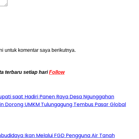
i untuk komentar saya berikutnya.
a terbaru setiap hari
Follow
pati saat Hadiri Panen Raya Desa Ngunggahan
udin Dorong UMKM Tulungagung Tembus Pasar Global
udidaya Ikan Melalui FGD Pengguna Air Tanah