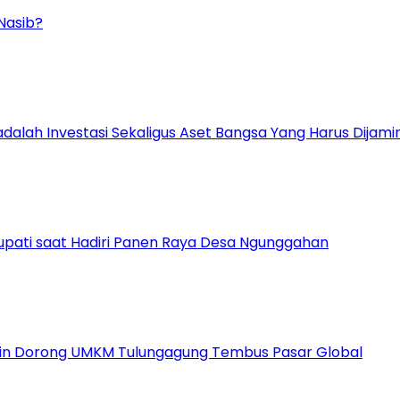
Nasib?
k adalah Investasi Sekaligus Aset Bangsa Yang Harus Dijam
pati saat Hadiri Panen Raya Desa Ngunggahan
udin Dorong UMKM Tulungagung Tembus Pasar Global