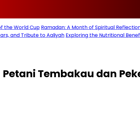
of the World Cup
Ramadan: A Month of Spiritual Reflection
rs, and Tribute to Aaliyah
Exploring the Nutritional Benef
tu Petani Tembakau dan Pek