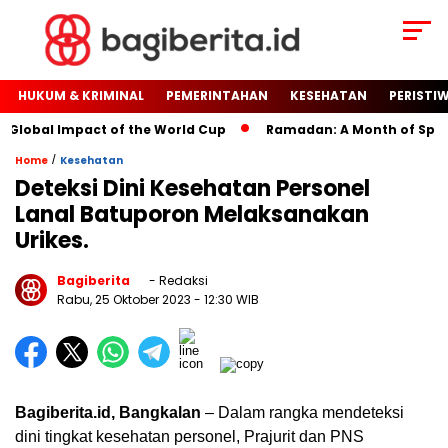
HUKUM & KRIMINAL
PEMERINTAHAN
KESEHATAN
PERISTI
Global Impact of the World Cup
Ramadan: A Month of Spiritua
/
Home
Kesehatan
Deteksi Dini Kesehatan Personel
Lanal Batuporon Melaksanakan
Urikes.
Bagiberita
- Redaksi
Rabu, 25 Oktober 2023
- 12:30 WIB
Bagiberita.id, Bangkalan
– Dalam rangka mendeteksi
dini tingkat kesehatan personel, Prajurit dan PNS