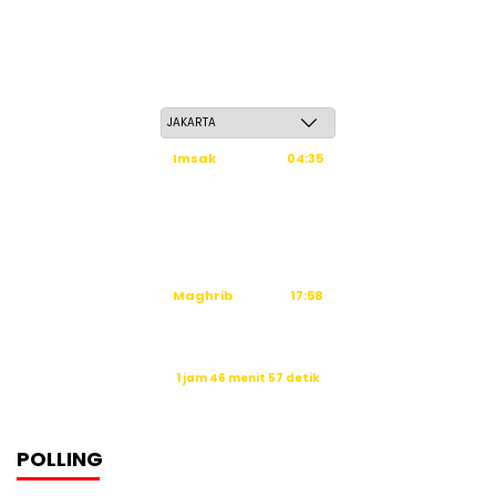
Jum'at, 22 Safar 1448 H / 07 Agustus 2026
Imsak
04:35
Subuh
04:45
Dzuhur
12:02
Ashar
15:23
Maghrib
17:58
Isya
19:09
Waktu sholat berikutnya dalam:
1 jam 46 menit 57 detik
Sumber: Kemenag
POLLING