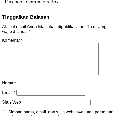
Facebook Comments Box
Tinggalkan Balasan
Alamat email Anda tidak akan dipublikasikan.
Ruas yang
wajib ditandai
*
Komentar
*
Nama
*
Email
*
Situs Web
Simpan nama, email, dan situs web saya pada peramban