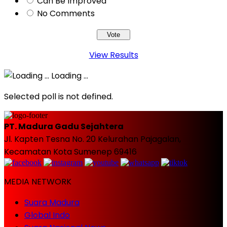
Can Be Improved
No Comments
View Results
Loading ...
Selected poll is not defined.
PT. Madura Gadu Sejahtera
Jl. Kapten Tesna No. 20 Kelurahan Pajagalan,
Kecamatan Kota Sumenep 69416
MEDIA NETWORK
Suara Madura
Global Indo