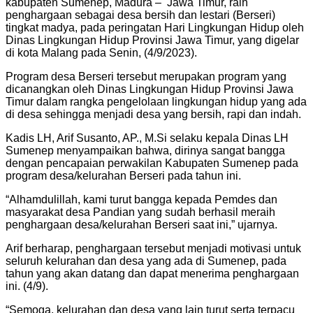
kabupaten Sumenep, Madura – Jawa Timur, raih
penghargaan sebagai desa bersih dan lestari (Berseri)
tingkat madya, pada peringatan Hari Lingkungan Hidup oleh
Dinas Lingkungan Hidup Provinsi Jawa Timur, yang digelar
di kota Malang pada Senin, (4/9/2023).
Program desa Berseri tersebut merupakan program yang
dicanangkan oleh Dinas Lingkungan Hidup Provinsi Jawa
Timur dalam rangka pengelolaan lingkungan hidup yang ada
di desa sehingga menjadi desa yang bersih, rapi dan indah.
Kadis LH, Arif Susanto, AP., M.Si selaku kepala Dinas LH
Sumenep menyampaikan bahwa, dirinya sangat bangga
dengan pencapaian perwakilan Kabupaten Sumenep pada
program desa/kelurahan Berseri pada tahun ini.
“Alhamdulillah, kami turut bangga kepada Pemdes dan
masyarakat desa Pandian yang sudah berhasil meraih
penghargaan desa/kelurahan Berseri saat ini,” ujarnya.
Arif berharap, penghargaan tersebut menjadi motivasi untuk
seluruh kelurahan dan desa yang ada di Sumenep, pada
tahun yang akan datang dan dapat menerima penghargaan
ini. (4/9).
“Semoga, kelurahan dan desa yang lain turut serta terpacu