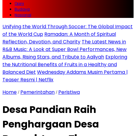
Opini
Budaya
Nasional
Unifying the World Through Soccer: The Global Impact
of the World Cup
Ramadan: A Month of Spiritual
Reflection, Devotion, and Charity
The Latest News in
R&B Music: A Look at Super Bowl Performances, New
Albums, Rising Stars, and Tribute to Aaliyah
Exploring
the Nutritional Benefits of Fruits in a Healthy and
Balanced Diet
Wednesday Addams Musim Pertama |
Teaser Resmi | Netflix
Home
Pemerintahan
Peristiwa
/
/
Desa Pandian Raih
Penghargaan Desa