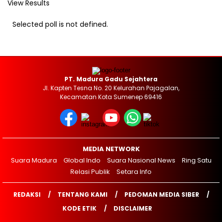
View Results
Selected poll is not defined.
PT. Madura Gadu Sejahtera
Jl. Kapten Tesna No. 20 Kelurahan Pajagalan,
Kecamatan Kota Sumenep 69416
MEDIA NETWORK
Suara Madura
Global Indo
Suara Nasional News
Ring Satu
Relasi Publik
Setara Info
REDAKSI
TENTANG KAMI
PEDOMAN MEDIA SIBER
KODE ETIK
DISCLAIMER