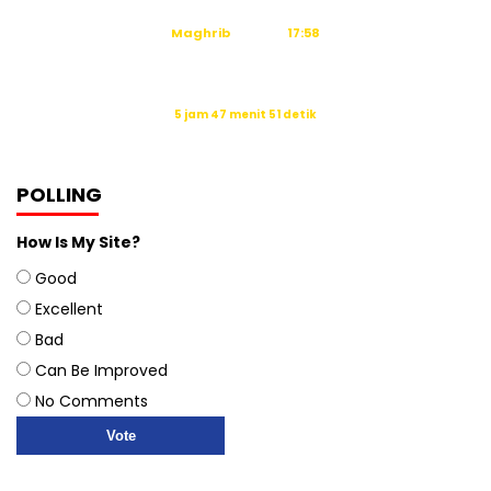
Maghrib
17:58
Isya
19:09
Waktu sholat berikutnya dalam:
5 jam 47 menit 50 detik
Sumber: Kemenag
POLLING
How Is My Site?
Good
Excellent
Bad
Can Be Improved
No Comments