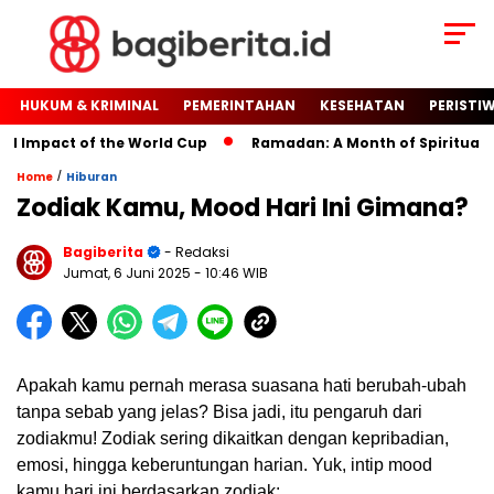
HUKUM & KRIMINAL
PEMERINTAHAN
KESEHATAN
PERISTI
l Impact of the World Cup
Ramadan: A Month of Spiritual Ref
/
Home
Hiburan
Zodiak Kamu, Mood Hari Ini Gimana?
Bagiberita
- Redaksi
Jumat, 6 Juni 2025
- 10:46 WIB
Apakah kamu pernah merasa suasana hati berubah-ubah
tanpa sebab yang jelas? Bisa jadi, itu pengaruh dari
zodiakmu! Zodiak sering dikaitkan dengan kepribadian,
emosi, hingga keberuntungan harian. Yuk, intip mood
kamu hari ini berdasarkan zodiak: