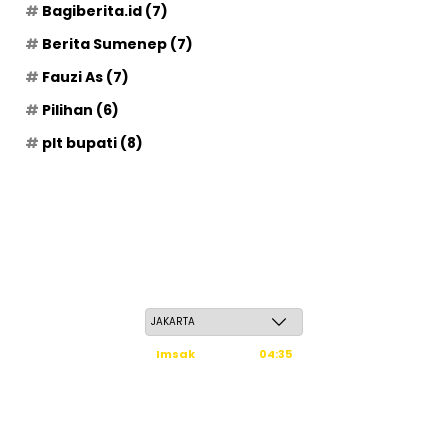
Bagiberita.id
(7)
Berita Sumenep
(7)
Fauzi As
(7)
Pilihan
(6)
plt bupati
(8)
Sabtu, 23 Safar 1448 H / 08 Agustus 2026
Imsak
04:35
Subuh
04:45
Dzuhur
12:02
Ashar
15:23