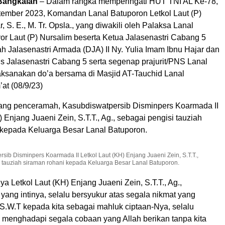
 Bangkalan
– Dalam rangka memperingati HUT TNI AL Ke-78,
tember 2023, Komandan Lanal Batuporon Letkol Laut (P)
, S. E., M. Tr. Opsla., yang diwakili oleh Palaksa Lanal
or Laut (P) Nursalim beserta Ketua Jalasenastri Cabang 5
h Jalasenastri Armada (DJA) II Ny. Yulia Imam Ibnu Hajar dan
s Jalasenastri Cabang 5 serta segenap prajurit/PNS Lanal
ksanakan do’a bersama di Masjid AT-Tauchid Lanal
at (08/9/23)
ng penceramah, Kasubdiswatpersib Disminpers Koarmada II
) Enjang Juaeni Zein, S.T.T., Ag., sebagai pengisi tauziah
 kepada Keluarga Besar Lanal Batuporon.
rsib Disminpers Koarmada II Letkol Laut (KH) Enjang Juaeni Zein, S.T.T.,
i tauziah siraman rohani kepada Keluarga Besar Lanal Batuporon.
a Letkol Laut (KH) Enjang Juaeni Zein, S.T.T., Ag.,
ang intinya, selalu bersyukur atas segala nikmat yang
 S.W.T kepada kita sebagai mahluk ciptaan-Nya, selalu
 menghadapi segala cobaan yang Allah berikan tanpa kita