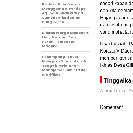
sadari kapan d
Refleksi Bung Karno
Menggema di Pendopo
dan kita berhar
Agung, Ribuan Warga
Sumenep Ikuti Bulan
Enjang Juaeni 
Bung Karno
dan selalu ber
yang maha tahu
Ribuan Warga Sambut H.
Her, Harapan Baru
Petani Tembakau
Usai tauziah, 
Madura
Korcab V Daerah
Penumpang Travel
memberikan san
Mengaku Diturunkan di
Ikhlas Desa Gil
Tengah Perjalanan,
Manajemen Diminta Beri
Klarifikasi
Tinggalka
Alamat email An
Komentar
*