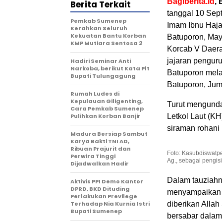
Bagiberita.id
,
Berita Terkait
tanggal 10 Sep
Pemkab Sumenep
Imam Ibnu Hajar
Kerahkan Seluruh
Kekuatan Bantu Korban
Batuporon, May
KMP Mutiara Sentosa 2
Korcab V Daera
jajaran penguru
Hadiri Seminar Anti
Narkoba, berikut Kata Plt
Batuporon mela
Bupati Tulungagung
Batuporon, Jum’
Rumah Ludes di
Kepulauan Giligenting,
Turut mengunda
Cara Pemkab Sumenep
Pulihkan Korban Banjir
Letkol Laut (KH
siraman rohani
Madura Bersiap Sambut
Karya Bakti TNI AD,
Ribuan Prajurit dan
Foto: Kasubdiswatpe
Perwira Tinggi
Ag., sebagai pengis
Dijadwalkan Hadir
Dalam tauziahny
Aktivis PPI Demo Kantor
DPRD, BKD Dituding
menyampaikan y
Perlakukan Previlege
Terhadap Nia Kurnia Istri
diberikan Allah
Bupati Sumenep
bersabar dalam