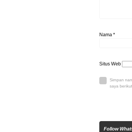
Nama
*
Situs Web
Simpan nama
saya beriku
Follow What