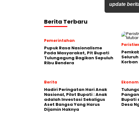
update berita
Berita Terbaru
Pemerintahan
Peristiw
Pupuk Rasa Nasionalisme
Pemkab
Pada Masyarakat, Plt Bupati
Seluruh
Tulungagung Bagikan Sepuluh
Korban 
Ribu Bendera
Berita
Ekonom
Hadiri Peringatan Hari Anak
Tulung
Nasional, Pilot Bupati : Anak
Pangan,
adalah Investasi Sekaligus
Bupati 
Aset Bangsa Yang Harus
Desa N
Dijamin Haknya