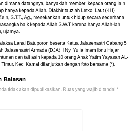
an dimana datangnya, banyaklah memberi kepada orang lain
ap hanya kepada Allah. Diakhir tauziah Letkol Laut (KH)
Zein, S.T.T., Ag., menekankan untuk hidup secara sederhana
prasangka baik kepada Allah S.W.T karena hanya Allah-lah
, ujarnya.
Palaksa Lanal Batuporon beserta Ketua Jalasenastri Cabang 5
 Jalasenastri Armada (DJA) II Ny. Yulia Imam Ibnu Hajar
tunan dan tali asih kepada 10 orang Anak Yatim Yayasan AL-
i Timur, Kec. Kamal dilanjutkan dengan foto bersama (*).
n Balasan
da tidak akan dipublikasikan.
Ruas yang wajib ditandai
*