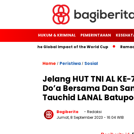
HUKUM & KRIMINAL
PEMERINTAHAN
KESEHAT
rough Soccer: The Global Impact of the World Cup
Ramadan: A
Home
Peristiwa
Sosial
/
/
Jelang HUT TNI AL KE
Do’a Bersama Dan San
Tauchid LANAL Batup
Bagiberita
- Redaksi
Jumat, 8 September 2023
- 16:04 WIB