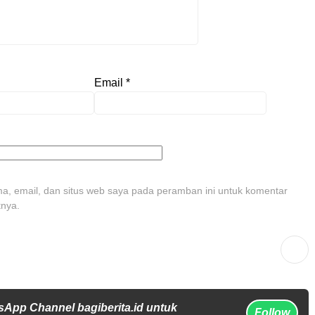
Email
*
, email, dan situs web saya pada peramban ini untuk komentar
tnya.
sApp Channel bagiberita.id untuk
Follow