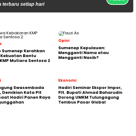
 terbaru setiap hari
Opini
a
Sumenep Kepulauan:
 Sumenep Kerahkan
Mengganti Nama atau
 Kekuatan Bantu
Mengganti Nasib?
KMP Mutiara Sentosa 2
i
Ekonomi
agung Swasembada
Hadiri Seminar Ekspor Impor,
 Demikian Kata Plt
Plt. Bupati Ahmad Baharudin
saat Hadiri Panen Raya
Dorong UMKM Tulungagung
gunggahan
Tembus Pasar Global