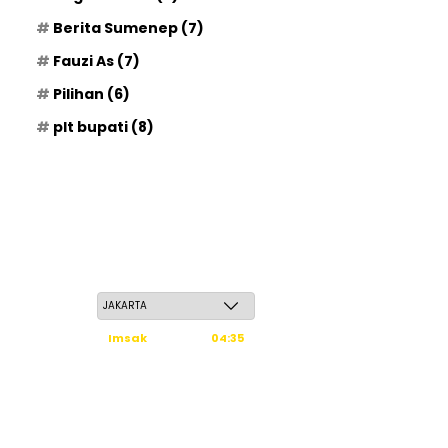
Berita Sumenep
(7)
Fauzi As
(7)
Pilihan
(6)
plt bupati
(8)
Sabtu, 23 Safar 1448 H / 08 Agustus 2026
Imsak
04:35
Subuh
04:45
Dzuhur
12:02
Ashar
15:23