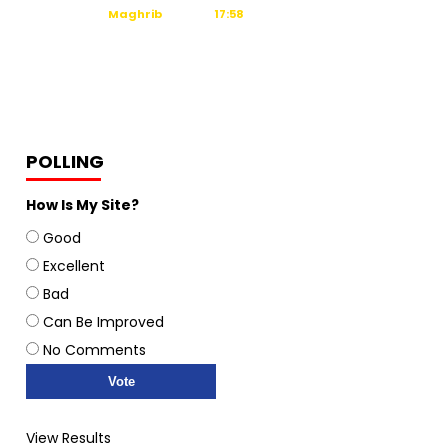
Maghrib
17:58
Isya
19:09
Tidak ada waktu sholat berikutnya
hari ini.
Sumber: Kemenag
POLLING
How Is My Site?
Good
Excellent
Bad
Can Be Improved
No Comments
View Results