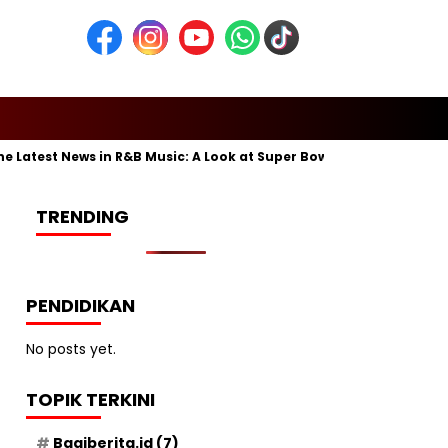
atest News in R&B Music: A Look at Super Bowl Performances, New A
TRENDING
PENDIDIKAN
No posts yet.
TOPIK TERKINI
Bagiberita.id
(7)