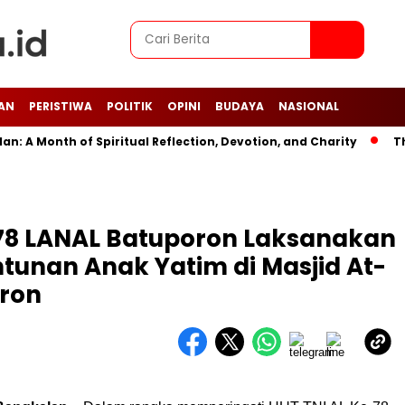
AN
PERISTIWA
POLITIK
OPINI
BUDAYA
NASIONAL
 Month of Spiritual Reflection, Devotion, and Charity
The L
-78 LANAL Batuporon Laksanakan
tunan Anak Yatim di Masjid At-
oron