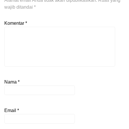
Alamat email Anda tidak akan dipublikasikan.
Ruas yang
wajib ditandai
*
Komentar
*
Nama
*
Email
*