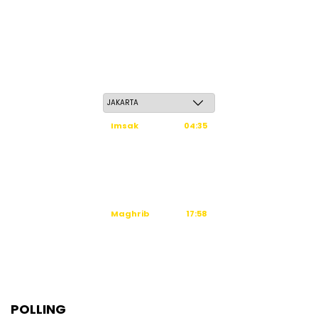
Sabtu, 23 Safar 1448 H / 08 Agustus 2026
Imsak
04:35
Subuh
04:45
Dzuhur
12:02
Ashar
15:23
Maghrib
17:58
Isya
19:09
Tidak ada waktu sholat berikutnya hari ini.
Sumber: Kemenag
POLLING