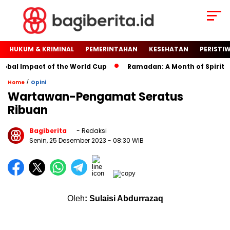
HUKUM & KRIMINAL
PEMERINTAHAN
KESEHATAN
PERISTI
bal Impact of the World Cup
Ramadan: A Month of Spiritual R
/
Home
Opini
Wartawan-Pengamat Seratus
Ribuan
Bagiberita
- Redaksi
Senin, 25 Desember 2023
- 08:30 WIB
Oleh
: Sulaisi Abdurrazaq