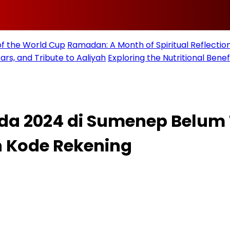
of the World Cup
Ramadan: A Month of Spiritual Reflection
rs, and Tribute to Aaliyah
Exploring the Nutritional Benef
ada 2024 di Sumenep Belum
h Kode Rekening