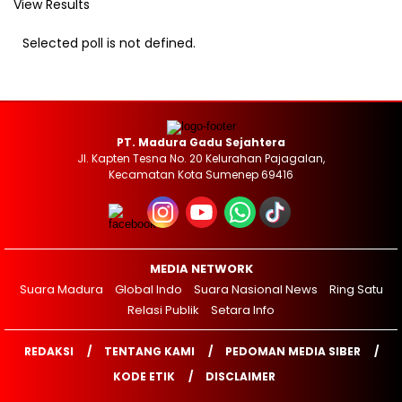
View Results
Selected poll is not defined.
PT. Madura Gadu Sejahtera
Jl. Kapten Tesna No. 20 Kelurahan Pajagalan,
Kecamatan Kota Sumenep 69416
MEDIA NETWORK
Suara Madura
Global Indo
Suara Nasional News
Ring Satu
Relasi Publik
Setara Info
REDAKSI
TENTANG KAMI
PEDOMAN MEDIA SIBER
KODE ETIK
DISCLAIMER