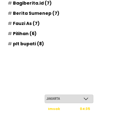
Bagiberita.id
(7)
Berita Sumenep
(7)
Fauzi As
(7)
Pilihan
(6)
plt bupati
(8)
Sabtu, 23 Safar 1448 H / 08 Agustus 2026
Imsak
04:35
Subuh
04:45
Dzuhur
12:02
Ashar
15:23