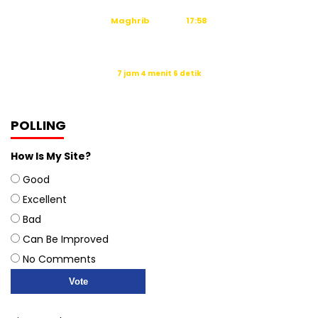
Maghrib
17:58
Isya
19:09
Waktu sholat berikutnya dalam:
7 jam 4 menit 6 detik
Sumber: Kemenag
POLLING
How Is My Site?
Good
Excellent
Bad
Can Be Improved
No Comments