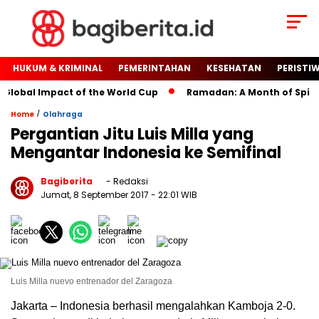
HUKUM & KRIMINAL
PEMERINTAHAN
KESEHATAN
PERISTI
Global Impact of the World Cup
Ramadan: A Month of Spiritua
/
Home
Olahraga
Pergantian Jitu Luis Milla yang
Mengantar Indonesia ke Semifinal
Bagiberita
- Redaksi
Jumat, 8 September 2017
- 22:01 WIB
Luis Milla nuevo entrenador del Zaragoza
Jakarta – Indonesia berhasil mengalahkan Kamboja 2-0.