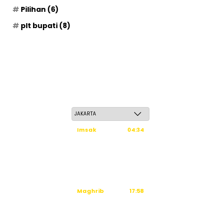
Pilihan
(6)
plt bupati
(8)
Senin, 25 Safar 1448 H / 10 Agustus 2026
Imsak
04:34
Subuh
04:44
Dzuhur
12:02
Ashar
15:22
Maghrib
17:58
Isya
19:09