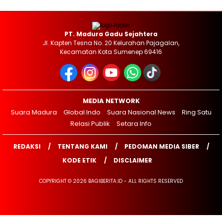
PT. Madura Gadu Sejahtera
Jl. Kapten Tesna No. 20 Kelurahan Pajagalan,
Kecamatan Kota Sumenep 69416
MEDIA NETWORK
Suara Madura
Global Indo
Suara Nasional News
Ring Satu
Relasi Publik
Setara Info
REDAKSI
TENTANG KAMI
PEDOMAN MEDIA SIBER
KODE ETIK
DISCLAIMER
COPYRIGHT © 2026 BAGIBERITA.ID - ALL RIGHTS RESERVED