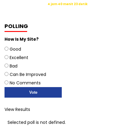
Waktu sholat berikutnya dalam:
4 jam 40 menit 23 detik
Sumber: Kemenag
POLLING
How Is My Site?
Good
Excellent
Bad
Can Be Improved
No Comments
View Results
Selected poll is not defined.