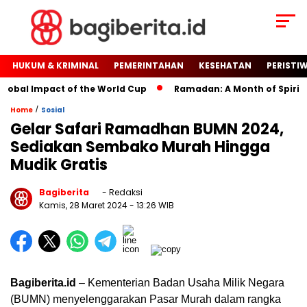
HUKUM & KRIMINAL
PEMERINTAHAN
KESEHATAN
PERISTI
obal Impact of the World Cup
Ramadan: A Month of Spiritual 
/
Home
Sosial
Gelar Safari Ramadhan BUMN 2024,
Sediakan Sembako Murah Hingga
Mudik Gratis
Bagiberita
- Redaksi
Kamis, 28 Maret 2024
- 13:26 WIB
Bagiberita.id
– Kementerian Badan Usaha Milik Negara
(BUMN) menyelenggarakan Pasar Murah dalam rangka