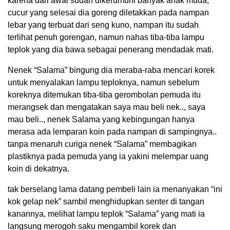
karena dari awal sudah dikerumuni banyak anak muda,
cucur yang selesai dia goreng diletakkan pada nampan
lebar yang terbuat dari seng kuno, nampan itu sudah
terlihat penuh gorengan, namun nahas tiba-tiba lampu
teplok yang dia bawa sebagai penerang mendadak mati.
Nenek “Salama” bingung dia meraba-raba mencari korek
untuk menyalakan lampu teploknya, namun sebelum
koreknya ditemukan tiba-tiba gerombolan pemuda itu
merangsek dan mengatakan saya mau beli nek.., saya
mau beli.., nenek Salama yang kebingungan hanya
merasa ada lemparan koin pada nampan di sampingnya..
tanpa menaruh curiga nenek “Salama” membagikan
plastiknya pada pemuda yang ia yakini melempar uang
koin di dekatnya.
tak berselang lama datang pembeli lain ia menanyakan “ini
kok gelap nek” sambil menghidupkan senter di tangan
kanannya, melihat lampu teplok “Salama” yang mati ia
langsung merogoh saku mengambil korek dan