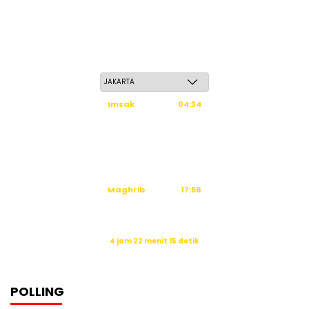
Ahad, 24 Safar 1448 H / 09 Agustus 2026
Imsak
04:34
Subuh
04:44
Dzuhur
12:02
Ashar
15:23
Maghrib
17:58
Isya
19:09
Waktu sholat berikutnya dalam:
4 jam 22 menit 14 detik
Sumber: Kemenag
POLLING