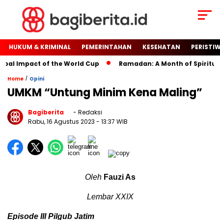
HUKUM & KRIMINAL
PEMERINTAHAN
KESEHATAN
PERISTI
l Impact of the World Cup
Ramadan: A Month of Spiritual Re
/
Home
Opini
UMKM “Untung Minim Kena Maling”
Bagiberita
- Redaksi
Rabu, 16 Agustus 2023
- 13:37 WIB
Oleh
Fauzi As
Lembar XXIX
Episode III Pilgub Jatim