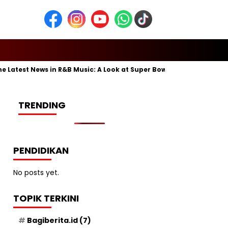
Latest News in R&B Music: A Look at Super Bowl Performances, New 
TRENDING
PENDIDIKAN
No posts yet.
TOPIK TERKINI
Bagiberita.id
(7)