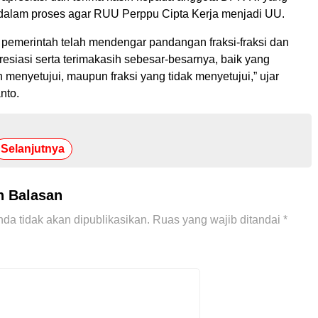
il dalam proses agar RUU Perppu Cipta Kerja menjadi UU.
 pemerintah telah mendengar pandangan fraksi-fraksi dan
esiasi serta terimakasih sebesar-besarnya, baik yang
menyetujui, maupun fraksi yang tidak menyetujui,” ujar
nto.
Selanjutnya
n Balasan
da tidak akan dipublikasikan.
Ruas yang wajib ditandai
*