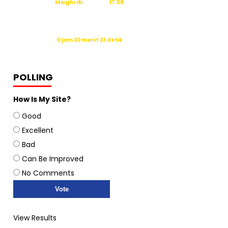
Maghrib
17:58
Isya
19:09
Waktu sholat berikutnya dalam:
0 jam 30 menit 33 detik
Sumber: Kemenag
POLLING
How Is My Site?
Good
Excellent
Bad
Can Be Improved
No Comments
View Results