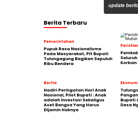
update berita
Berita Terbaru
Pemerintahan
Peristiw
Pupuk Rasa Nasionalisme
Pemkab
Pada Masyarakat, Plt Bupati
Seluruh
Tulungagung Bagikan Sepuluh
Korban 
Ribu Bendera
Berita
Ekonom
Hadiri Peringatan Hari Anak
Tulung
Nasional, Pilot Bupati : Anak
Pangan,
adalah Investasi Sekaligus
Bupati 
Aset Bangsa Yang Harus
Desa N
Dijamin Haknya