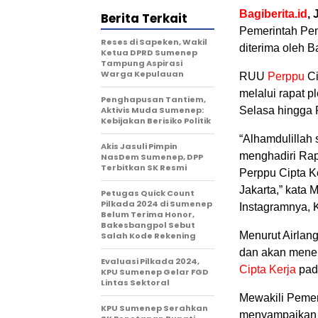
Bagiberita.id
, 
Berita Terkait
Pemerintah Pen
Reses di Sapeken, Wakil
diterima oleh B
Ketua DPRD Sumenep
Tampung Aspirasi
Warga Kepulauan
RUU
Perppu
Ci
melalui rapat 
Penghapusan Tantiem,
Aktivis Muda Sumenep:
Selasa hingga 
Kebijakan Berisiko Politik
“Alhamdulillah 
Akis Jasuli Pimpin
menghadiri Ra
NasDem Sumenep, DPP
Terbitkan SK Resmi
Perppu Cipta K
Jakarta,” kata
Petugas Quick Count
Pilkada 2024 di Sumenep
Instagramnya, K
Belum Terima Honor,
Bakesbangpol Sebut
Menurut Airlan
Salah Kode Rekening
dan akan mener
Evaluasi Pilkada 2024,
Cipta Kerja
pad
KPU Sumenep Gelar FGD
Lintas Sektoral
Mewakili Pemer
KPU Sumenep Serahkan
menyampaikan a