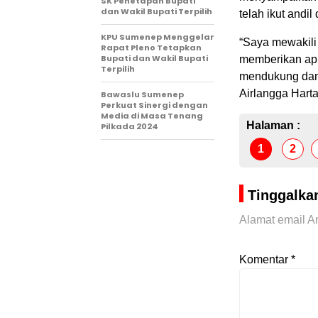
SK Penetapan Bupati
dan Wakil Bupati Terpilih
telah ikut and
KPU Sumenep Menggelar
“Saya mewakili
Rapat Pleno Tetapkan
Bupati dan Wakil Bupati
memberikan apr
Terpilih
mendukung dan 
Airlangga Harta
Bawaslu Sumenep
Perkuat Sinergi dengan
Media di Masa Tenang
Halaman :
Pilkada 2024
1
2
Tinggalka
Alamat email An
Komentar
*