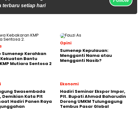
Follow
 terbaru setiap hari
Opini
a
Sumenep Kepulauan:
 Sumenep Kerahkan
Mengganti Nama atau
 Kekuatan Bantu
Mengganti Nasib?
KMP Mutiara Sentosa 2
i
Ekonomi
agung Swasembada
Hadiri Seminar Ekspor Impor,
 Demikian Kata Plt
Plt. Bupati Ahmad Baharudin
saat Hadiri Panen Raya
Dorong UMKM Tulungagung
gunggahan
Tembus Pasar Global