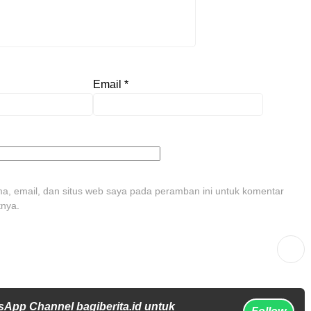
Email
*
, email, dan situs web saya pada peramban ini untuk komentar
tnya.
sApp Channel bagiberita.id untuk