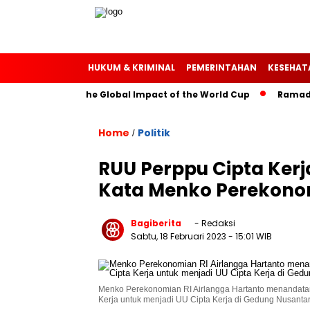
HUKUM & KRIMINAL
PEMERINTAHAN
KESEHAT
rough Soccer: The Global Impact of the World Cup
Ramadan: 
Home
Politik
/
RUU Perppu Cipta Kerja
Kata Menko Perekon
Bagiberita
- Redaksi
Sabtu, 18 Februari 2023
- 15:01 WIB
Menko Perekonomian RI Airlangga Hartanto menandatan
Kerja untuk menjadi UU Cipta Kerja di Gedung Nusantara 