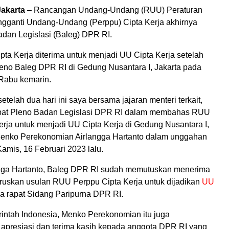
Jakarta
– Rancangan Undang-Undang (RUU) Peraturan
gganti Undang-Undang (Perppu) Cipta Kerja akhirnya
adan Legislasi (Baleg) DPR RI.
pta Kerja diterima untuk menjadi UU Cipta Kerja setelah
pleno Baleg DPR RI di Gedung Nusantara I, Jakarta pada
Rabu kemarin.
setelah dua hari ini saya bersama jajaran menteri terkait,
pat Pleno Badan Legislasi DPR RI dalam membahas RUU
erja untuk menjadi UU Cipta Kerja di Gedung Nusantara I,
 Menko Perekonomian Airlangga Hartanto dalam unggahan
amis, 16 Februari 2023 lalu.
gga Hartanto, Baleg DPR RI sudah memutuskan menerima
uskan usulan RUU Perppu Cipta Kerja untuk dijadikan
UU
a rapat Sidang Paripurna DPR RI.
intah Indonesia, Menko Perekonomian itu juga
presiasi dan terima kasih kepada anggota DPR RI yang