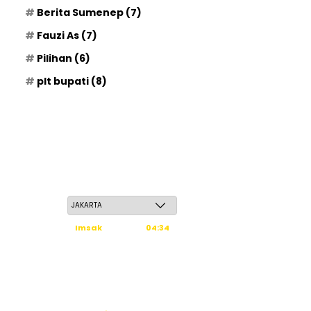
Berita Sumenep
(7)
Fauzi As
(7)
Pilihan
(6)
plt bupati
(8)
Ahad, 24 Safar 1448 H / 09 Agustus 2026
Imsak
04:34
Subuh
04:44
Dzuhur
12:02
Ashar
15:23