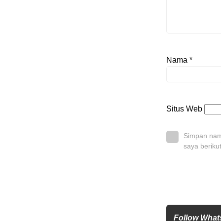
Nama
*
Situs Web
Simpan nama
saya beriku
Follow What