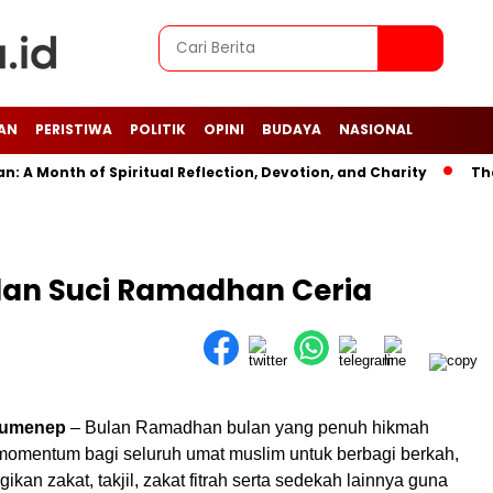
AN
PERISTIWA
POLITIK
OPINI
BUDAYA
NASIONAL
Month of Spiritual Reflection, Devotion, and Charity
The Lat
ulan Suci Ramadhan Ceria
umenep
– Bulan Ramadhan bulan yang penuh hikmah
momentum bagi seluruh umat muslim untuk berbagi berkah,
an zakat, takjil, zakat fitrah serta sedekah lainnya guna