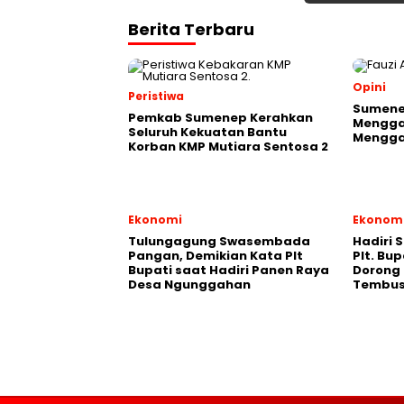
Berita Terbaru
Opini
Peristiwa
Sumene
Pemkab Sumenep Kerahkan
Mengga
Seluruh Kekuatan Bantu
Mengga
Korban KMP Mutiara Sentosa 2
Ekonomi
Ekonom
Tulungagung Swasembada
Hadiri 
Pangan, Demikian Kata Plt
Plt. Bu
Bupati saat Hadiri Panen Raya
Dorong
Desa Ngunggahan
Tembus