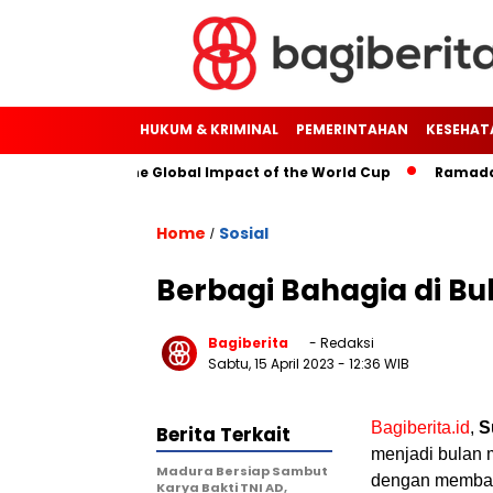
HUKUM & KRIMINAL
PEMERINTAHAN
KESEHAT
ugh Soccer: The Global Impact of the World Cup
Ramadan: A 
Home
Sosial
/
Berbagi Bahagia di B
Bagiberita
- Redaksi
Sabtu, 15 April 2023
- 12:36 WIB
Bagiberita.id
,
S
Berita Terkait
menjadi bulan 
Madura Bersiap Sambut
dengan membagik
Karya Bakti TNI AD,