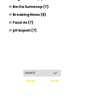
Berita Sumenep
(7)
Breaking News
(6)
Fauzi As
(7)
plt bupati
(7)
Kamis, 21 Safar 1448 H / 06 Agustus 2026
Imsak
04:35
Subuh
04:45
Dzuhur
12:02
Ashar
15:23