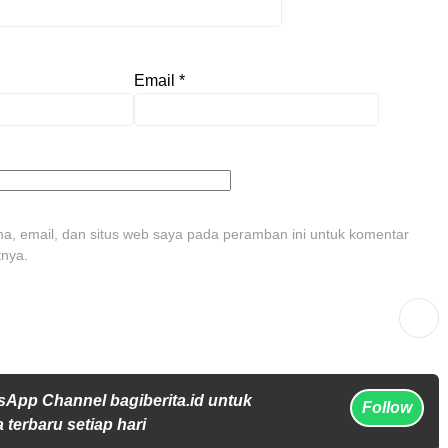
Email
*
, email, dan situs web saya pada peramban ini untuk komentar
tnya.
sApp Channel bagiberita.id untuk
Follow
 terbaru setiap hari