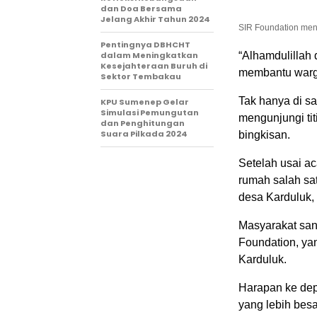
dan Doa Bersama
Jelang Akhir Tahun 2024
SIR Foundation men
Pentingnya DBHCHT
dalam Meningkatkan
“Alhamdulillah 
Kesejahteraan Buruh di
membantu warga
Sektor Tembakau
Tak hanya di sa
KPU Sumenep Gelar
Simulasi Pemungutan
mengunjungi tit
dan Penghitungan
Suara Pilkada 2024
bingkisan.
Setelah usai ac
rumah salah sa
desa Karduluk
Masyarakat sa
Foundation, ya
Karduluk.
Harapan ke dep
yang lebih besa