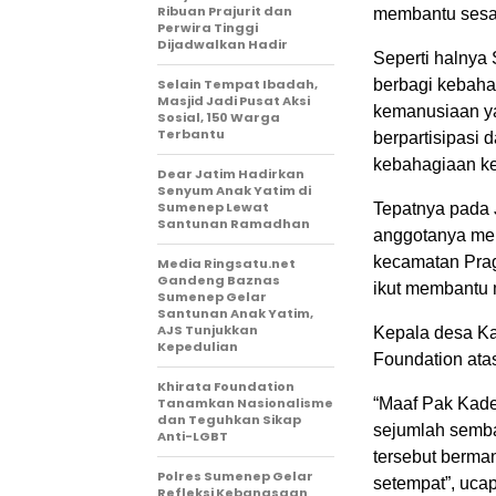
Ribuan Prajurit dan
membantu ses
Perwira Tinggi
Dijadwalkan Hadir
Seperti halnya 
Selain Tempat Ibadah,
berbagi kebaha
Masjid Jadi Pusat Aksi
kemanusiaan ya
Sosial, 150 Warga
Terbantu
berpartisipasi 
kebahagiaan k
Dear Jatim Hadirkan
Senyum Anak Yatim di
Sumenep Lewat
Tepatnya pada 
Santunan Ramadhan
anggotanya mel
kecamatan Prag
Media Ringsatu.net
Gandeng Baznas
ikut membantu 
Sumenep Gelar
Santunan Anak Yatim,
AJS Tunjukkan
Kepala desa Ka
Kepedulian
Foundation atas
Khirata Foundation
Tanamkan Nasionalisme
“Maaf Pak Kades
dan Teguhkan Sikap
sejumlah semba
Anti-LGBT
tersebut berma
Polres Sumenep Gelar
setempat”, ucap
Refleksi Kebangsaan