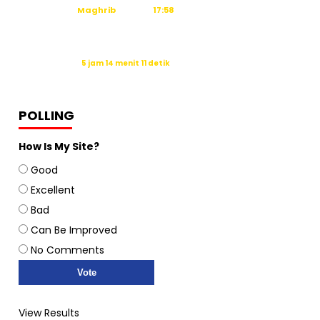
Maghrib
17:58
Isya
19:09
Waktu sholat berikutnya dalam:
5 jam 14 menit 11 detik
Sumber: Kemenag
POLLING
How Is My Site?
Good
Excellent
Bad
Can Be Improved
No Comments
View Results