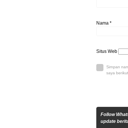
Nama
*
Situs Web
Simpan nama
saya beriku
Follow What
update berita