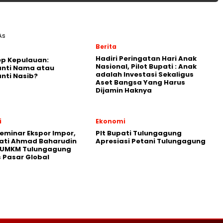
Berita
Hadiri Peringatan Hari Anak
p Kepulauan:
Nasional, Pilot Bupati : Anak
nti Nama atau
adalah Investasi Sekaligus
nti Nasib?
Aset Bangsa Yang Harus
Dijamin Haknya
i
Ekonomi
Seminar Ekspor Impor,
Plt Bupati Tulungagung
pati Ahmad Baharudin
Apresiasi Petani Tulungagung
 UMKM Tulungagung
 Pasar Global