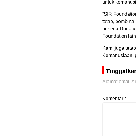
untuk kemanusi
“SIR Foundatio
tetap, pembina
beserta Donatur
Foundation lai
Kami juga teta
Kemanusiaan, 
Tinggalka
Alamat email An
Komentar
*