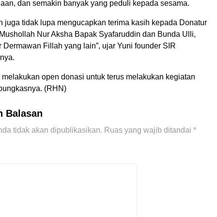
aan, dan semakin banyak yang peduli kepada sesama.
n juga tidak lupa mengucapkan terima kasih kepada Donatur
 Mushollah Nur Aksha Bapak Syafaruddin dan Bunda Ulli,
 Dermawan Fillah yang lain”, ujar Yuni founder SIR
nnya.
p melakukan open donasi untuk terus melakukan kegiatan
pungkasnya. (RHN)
n Balasan
da tidak akan dipublikasikan.
Ruas yang wajib ditandai
*