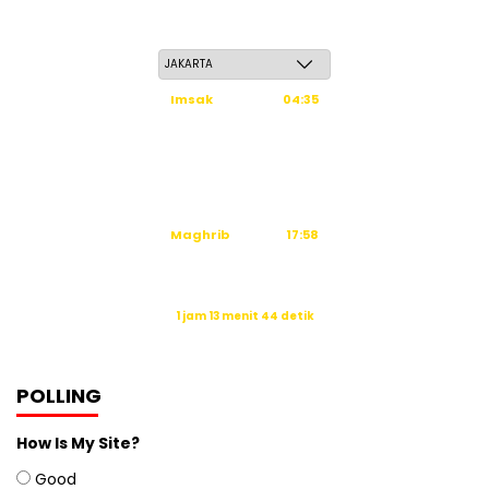
Jum'at, 22 Safar 1448 H / 07 Agustus 2026
Imsak
04:35
Subuh
04:45
Dzuhur
12:02
Ashar
15:23
Maghrib
17:58
Isya
19:09
Waktu sholat berikutnya dalam:
1 jam 13 menit 43 detik
Sumber: Kemenag
POLLING
How Is My Site?
Good