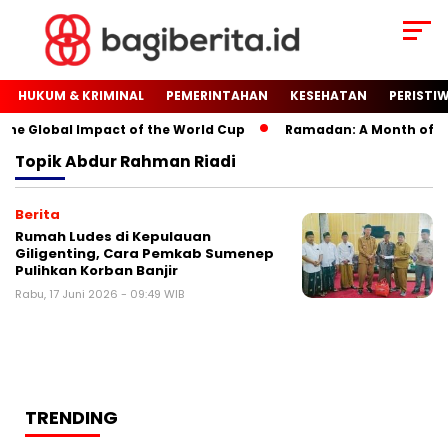
HUKUM & KRIMINAL
PEMERINTAHAN
KESEHATAN
PERISTI
The Global Impact of the World Cup
Ramadan: A Month of Spir
Topik
Abdur Rahman Riadi
Berita
Rumah Ludes di Kepulauan
Giligenting, Cara Pemkab Sumenep
Pulihkan Korban Banjir
Rabu, 17 Juni 2026 - 09:49 WIB
TRENDING