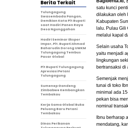
Bagiberita.id
Berita Terkait
satu kunci pent
Tulungagung
dilakukan oleh 
Swasembada Pangan,
Demikian Kata Plt Bupati
Kabupaten Sum
saat Hadiri Panen Raya
lalu. Pulau Gili
Desa Ngunggahan
melalui kapal 
Hadiri Seminar Ekspor
Impor, Plt. Bupati Ahmad
Selain usaha To
Baharudin Dorong UMKM
Tulungagung Tembus
yaitu menjadi a
Pasar Global
lingkungan seki
Plt Bupati Tulungagung
bertransaksi di
Apresiasi Petani
Tulungagung
Semenjak menjad
tunai di toko I
Sumenep Gandeng
Zimbabwe Kembangkan
minimal ada 15-
Tembakau
pekan bisa menc
Kerja Sama Global Buka
nominal transak
Peluang Baru Petani
Tembakau
Ibnu berharap a
Dinas Perikanan
mendatang, ka
Tulungagung Perkuat