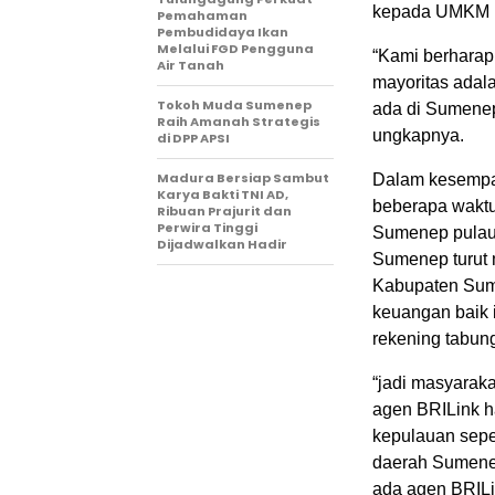
kepada UMKM 
Pemahaman
Pembudidaya Ikan
Melalui FGD Pengguna
“Kami berhara
Air Tanah
mayoritas ada
Tokoh Muda Sumenep
ada di Sumenep
Raih Amanah Strategis
ungkapnya.
di DPP APSI
Madura Bersiap Sambut
Dalam kesempa
Karya Bakti TNI AD,
beberapa waktu
Ribuan Prajurit dan
Perwira Tinggi
Sumenep pulau 
Dijadwalkan Hadir
Sumenep turut
Kabupaten Sume
keuangan baik 
rekening tabung
“jadi masyaraka
agen BRILink h
kepulauan sepe
daerah Sumene
ada agen BRILin