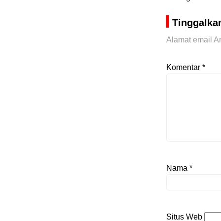
Tinggalka
Alamat email An
Komentar
*
Nama
*
Situs Web