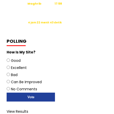
Maghrib
17:58
Isya
19:09
Waktu sholat berikutnya dalam:
4 jam 22 menit 42 detik
Sumber: Kemenag
POLLING
How Is My Site?
Good
Excellent
Bad
Can Be Improved
No Comments
View Results