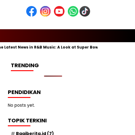
atest News in R&B Music: A Look at Super Bowl Performances, New A
TRENDING
PENDIDIKAN
No posts yet.
TOPIK TERKINI
Bagiberita.id
(7)