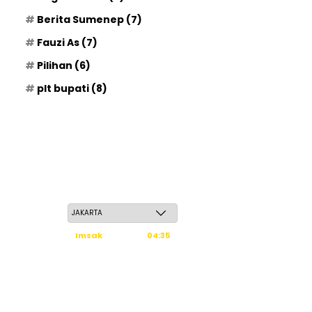
Berita Sumenep
(7)
Fauzi As
(7)
Pilihan
(6)
plt bupati
(8)
Sabtu, 23 Safar 1448 H / 08 Agustus 2026
Imsak
04:35
Subuh
04:45
Dzuhur
12:02
Ashar
15:23