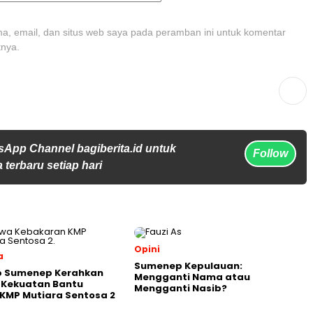
, email, dan situs web saya pada peramban ini untuk komentar
tnya.
sApp Channel bagiberita.id untuk
Follow
 terbaru setiap hari
Opini
a
Sumenep Kepulauan:
 Sumenep Kerahkan
Mengganti Nama atau
 Kekuatan Bantu
Mengganti Nasib?
KMP Mutiara Sentosa 2