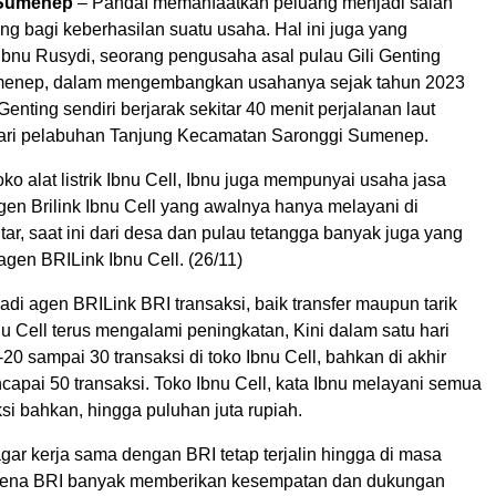
, Sumenep
– Pandaï memanfaatkan peluang menjadi salah
ing bagi keberhasilan suatu usaha. Hal ini juga yang
Ibnu Rusydi, seorang pengusaha asal pulau Gili Genting
enep, dalam mengembangkan usahanya sejak tahun 2023
 Genting sendiri berjarak sekitar 40 menit perjalanan laut
dari pelabuhan Tanjung Kecamatan Saronggi Sumenep.
ko alat listrik Ibnu Cell, Ibnu juga mempunyai usaha jasa
gen Brilink Ibnu Cell yang awalnya hanya melayani di
tar, saat ini dari desa dan pulau tetangga banyak juga yang
 agen BRILink Ibnu Cell. (26/11)
i agen BRILink BRI transaksi, baik transfer maupun tarik
bnu Cell terus mengalami peningkatan, Kini dalam satu hari
20 sampai 30 transaksi di toko Ibnu Cell, bahkan di akhir
apai 50 transaksi. Toko Ibnu Cell, kata Ibnu melayani semua
si bahkan, hingga puluhan juta rupiah.
gar kerja sama dengan BRI tetap terjalin hingga di masa
rena BRI banyak memberikan kesempatan dan dukungan