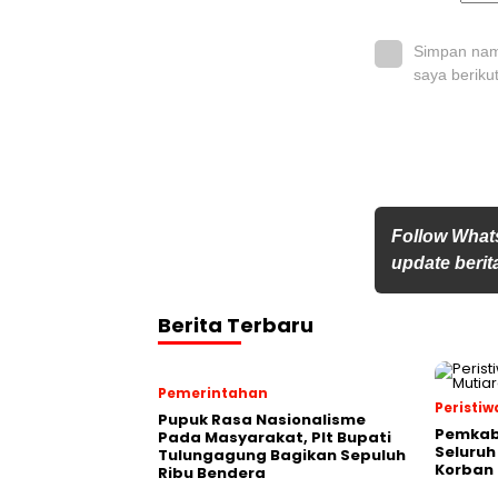
Simpan nama
saya beriku
Follow What
update berita
Berita Terbaru
Pemerintahan
Peristiw
Pupuk Rasa Nasionalisme
Pemkab
Pada Masyarakat, Plt Bupati
Seluruh
Tulungagung Bagikan Sepuluh
Korban 
Ribu Bendera