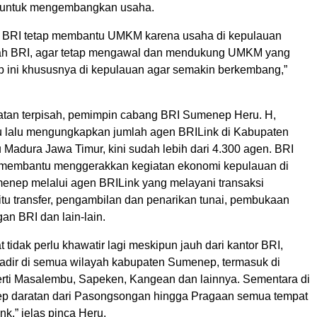
untuk mengembangkan usaha.
p BRI tetap membantu UMKM karena usaha di kepulauan
lah BRI, agar tetap mengawal dan mendukung UMKM yang
 ini khususnya di kepulauan agar semakin berkembang,”
tan terpisah, pemimpin cabang BRI Sumenep Heru. H,
 lalu mengungkapkan jumlah agen BRILink di Kabupaten
Madura Jawa Timur, kini sudah lebih dari 4.300 agen. BRI
 membantu menggerakkan kegiatan ekonomi kepulauan di
nep melalui agen BRILink yang melayani transaksi
itu transfer, pengambilan dan penarikan tunai, pembukaan
an BRI dan lain-lain.
t tidak perlu khawatir lagi meskipun jauh dari kantor BRI,
adir di semua wilayah kabupaten Sumenep, termasuk di
rti Masalembu, Sapeken, Kangean dan lainnya. Sementara di
p daratan dari Pasongsongan hingga Pragaan semua tempat
k,” jelas pinca Heru.