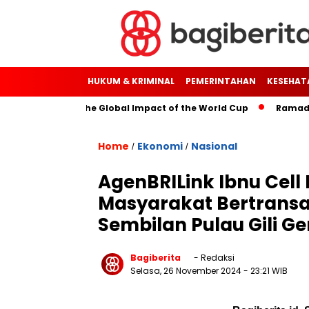
HUKUM & KRIMINAL
PEMERINTAHAN
KESEHAT
ough Soccer: The Global Impact of the World Cup
Ramadan: A
Home
Ekonomi
Nasional
/
/
AgenBRILink Ibnu Cell
Masyarakat Bertransa
Sembilan Pulau Gili G
Bagiberita
- Redaksi
Selasa, 26 November 2024
- 23:21 WIB