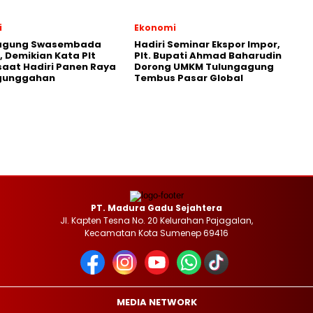
i
Ekonomi
agung Swasembada
Hadiri Seminar Ekspor Impor,
 Demikian Kata Plt
Plt. Bupati Ahmad Baharudin
saat Hadiri Panen Raya
Dorong UMKM Tulungagung
gunggahan
Tembus Pasar Global
PT. Madura Gadu Sejahtera
Jl. Kapten Tesna No. 20 Kelurahan Pajagalan,
Kecamatan Kota Sumenep 69416
MEDIA NETWORK