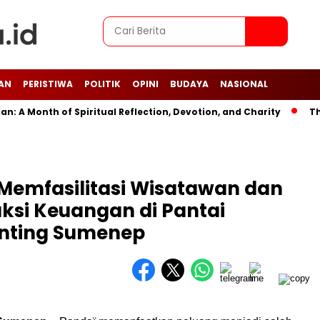
AN
PERISTIWA
POLITIK
OPINI
BUDAYA
NASIONAL
 Month of Spiritual Reflection, Devotion, and Charity
The L
 Memfasilitasi Wisatawan dan
ksi Keuangan di Pantai
enting Sumenep